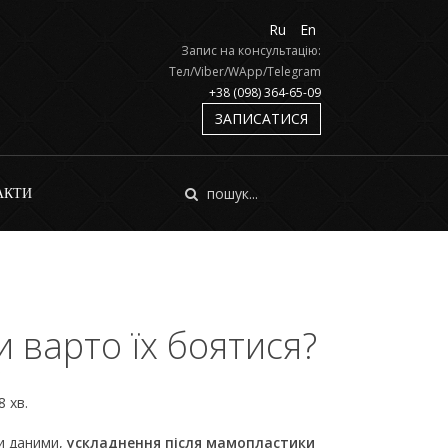
Ru
En
Запис на консультацію:
Тел/Viber/WApp/Telegram
+38 (098) 364-65-09
ЗАПИСАТИСЯ
АКТИ
 варто їх боятися?
8 хв.
и даними,
ускладнення після мамопластики