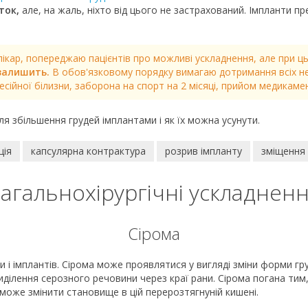
нток,
але, на жаль, ніхто від цього не застрахований. Імпланти пр
 лікар, попереджаю пацієнтів про можливі ускладнення, але при 
 залишить.
В обов'язковому порядку вимагаю дотримання всіх нео
сійної білизни, заборона на спорт на 2 місяці, прийом медикаме
я збільшення грудей імплантами і як їх можна усунути.
ція
капсулярна контрактура
розрив імпланту
зміщення
агальнохірургічні ускладнен
Сірома
и і імплантів. Сірома може проявлятися у вигляді зміни форми гру
виділення серозного речовини через краї рани. Сірома погана тим
 може змінити становище в цій перерозтягнуній кишені.