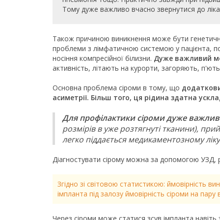
Тому дуже важливо вчасно звернутися до ліка
Також причиною виникнення може бути генетична п
проблеми з лімфатичною системою у пацієнта, по
носіння компресійної білизни.
Дуже важливий моме
активність, літають на курорти, загоряють, п'ют
Основна проблема сіроми в тому, що
додатковий
асиметрії. Більш того, ця рідина здатна ускл
Для профілактики сіроми дуже важлив
розмірів в уже розтягнуті тканини), при
легко піддається медикаментозному ліку
Діагностувати сірому можна за допомогою УЗД, р
Згідно зі світовою статистикою: ймовірність ви
імпланта під залозу ймовірність сіроми на пару ві
Через сіроми може статися зсув імпланта навіть з