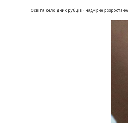
Освіта келоїдних рубців
- надмірне розростання 