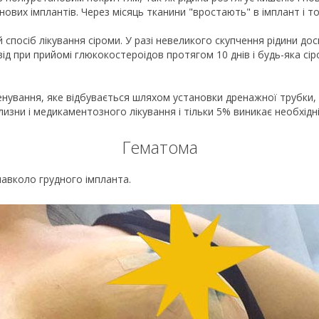
нових імплантів. Через місяць тканини "вростають" в імплант і т
 спосіб лікування сіроми. У разі невеликого скупчення рідини до
ід при прийомі глюкокостероідов протягом 10 днів і будь-яка сір
енування, яке відбувається шляхом установки дренажної трубки, ч
изни і медикаментозного лікування і тільки 5% виникає необхідні
Гематома
навколо грудного імпланта.