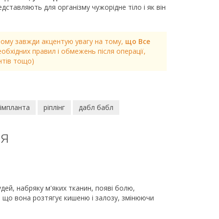
едставляють для організму чужорідне тіло і як він
цьому завжди акцентую увагу на тому,
що Все
бхідних правил і обмежень після операції,
нтів тощо)
 імпланта
ріплінг
дабл бабл
ня
дей, набряку м'яких тканин, появі болю,
, що вона розтягує кишеню і залозу, змінюючи