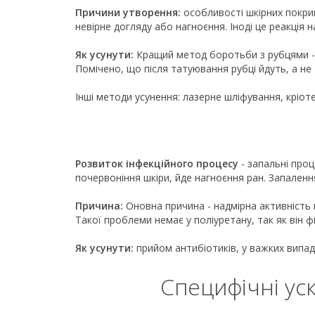
Причини утворення:
особливості шкірних покрив
невірне догляду або нагноєння. Іноді це реакція 
Як усунути:
Кращий метод боротьби з рубцями - 
Помічено, що після татуювання рубці йдуть, а не
Інші методи усунення: лазерне шліфування, кріоте
Розвиток інфекційного процесу
- запальні про
почервоніння шкіри, йде нагноєння ран. Запаленн
Причина:
Оновна причина - надмірна активність п
Такої проблеми немає у поліуретану, так як він фі
Як усунути:
прийом антибіотиків, у важких випад
Специфічні уск