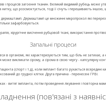
ів і процесів загоєння тканин. Великий видимий рубець може ут
на нитку, що розсмоктується, тоді її січуть і перешивають іншою,
дермаштамп. Дермаштамп це множинні мікропрокол які перерезапу
 тільки зафарбовуються.
рапія, хіpypгічне висічення pyбцoвoй ткaні, використання протів
Запальні процеси
цеси в організмі, які характеризуються тим, що біль не затихає, 
я може викликати сірому, а сірома в свою чергу - капсулярну кон
ацієнта (спорт і т.д), коли імплант багато рухається всередині к
ксований до грудної клітки. Друга причина - перенесені ГРВІ.
ках - витяг імпланта, потім проведення лікування і повторна ма
ладнення (пов'язані з наявні