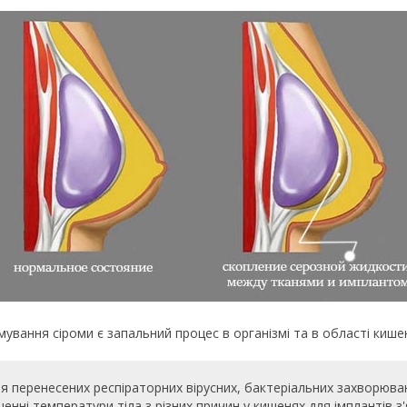
ання сіроми є запальний процес в організмі та в області кишен
я перенесених респіраторних вірусних, бактеріальних захворювань
ні температури тіла з різних причин у кишенях для імплантів з'я