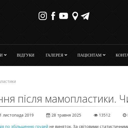
И
ВІДГУКИ
ГАЛЕРЕЯ
ПАЦІЄНТАМ
КОНТ
пластики
ня після мамопластики. Чи
1 листопада 2019
28 травня 2025
13512
ія по збільшенню грудей
не виняток. За світовими статистичним