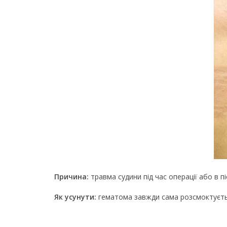
Причина:
травма судини під час операції або в п
Як усунути:
гематома завжди сама розсмоктуєтьс