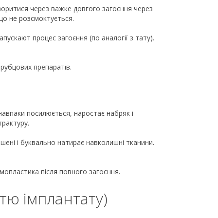
воритися через важке довгого загоєння через
 що не розсмоктується.
скают процес загоєння (по аналогії з тату).
орубцових препаратів.
а навпаки посилюється, наростає набряк і
трактуру.
ишені і буквально натирає навколишні тканини.
ммопластика після повного загоєння.
стю імплантату)