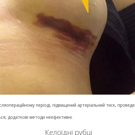
ісляопераційному періоді, підвищений артеріальний тиск, проведен
я, додаткові методи неефективні.
Келоїдні рубці