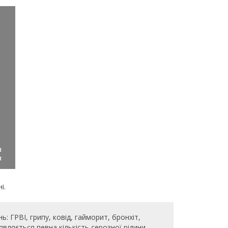
і.
: ГРВІ, грипу, ковід, гайморит, бронхіт,
вляється певна кількість серозної рідини.