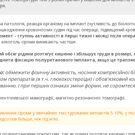
ря.
атологія, реакція організму на імплант (чутливість до біологі
шкодження кровоносних судин під час операції, підвищений кров
нт - ступінь активності в перші тижні і місяці після опера
ь алкоголь сіроми виникають частіше.
 обсяг рідини розтягує кишеню і збільшує груди в розмірі, 
аднити фікcацію поліуретанового імпланта, якщо це трапляєт
о:
обмежити фізичну активність, носіння компресійної б
йом препаратів (в т.ч. глюкокостероіди) і обов'язковий к
ванню. І при перших ознаках зміни форми, не соромтеся 
ентгенівської мамографії, магнітно-резонансної томографії.
никнення сіроми у звичайних текстурованих імплантів 5-10%, у по
дсотків більше, ніж під м'яз.
 поліуретановим покриттям, так як рідина розтягує кишеню і повя