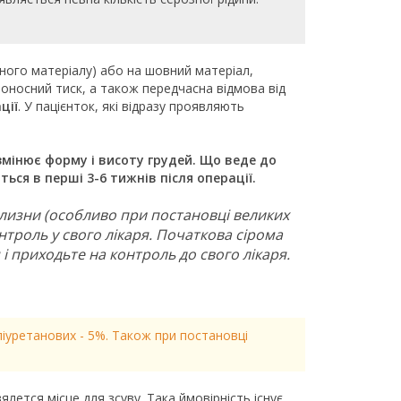
чного матеріалу) або на шовний матеріал,
оносний тиск, а також передчасна відмова від
ції
. У пацієнток, які відразу проявляють
змінює форму і висоту грудей. Що веде до
ься в перші 3-6 тижнів після операції.
ілизни (особливо при постановці великих
онтроль у свого лікаря. Початкова сірома
і приходьте на контроль до свого лікаря.
ліуретанових - 5%. Також при постановці
лется місце для зсуву. Така ймовірність існує