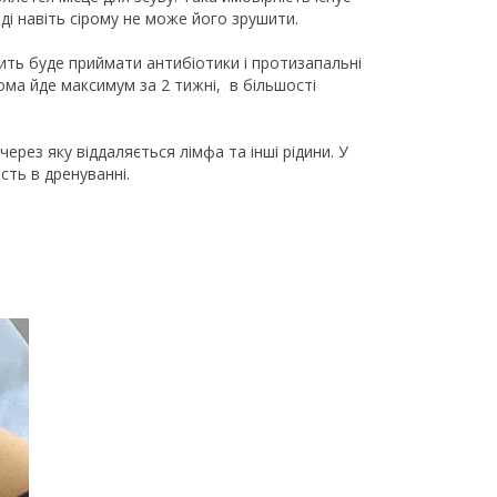
оді навіть сірому не може його зрушити.
сить буде приймати антибіотики і протизапальні
ома йде максимум за 2 тижні, в більшості
ерез яку віддаляється лімфа та інші рідини. У
сть в дренуванні.