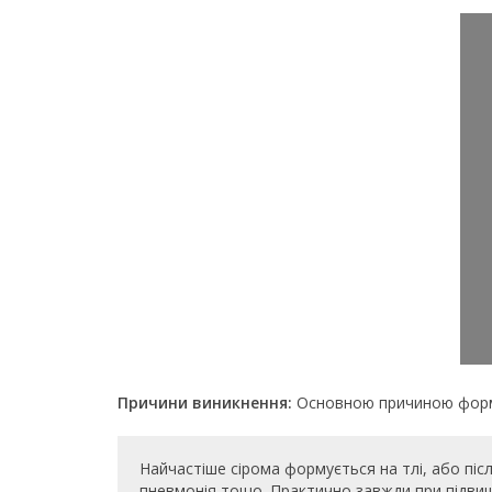
Причини виникнення:
Основною причиною формув
Найчастіше сірома формується на тлі, або післ
пневмонія тощо. Практично завжди при підвищен