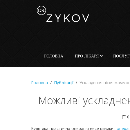
ГОЛОВНА
ПРО ЛІКАРЯ
ПОСЛУГ
Головна
Публікації
Ускладення після маммо
Можливі ускладнен
0
Будь-яка пластична операція несе ризики і
операц