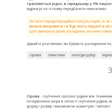
трапляються рідко, в середньому у 5% паціє
відреагує на їх появу передбачити неможливо.
На своїх передопераційних консультаціях, я, як
можна виправити і в біді ніхто пацієнта не
щоб зменшити ризик ускладнень (носіння компре
Давайте розглянемо які бувають ускладнення післ
сірома
гематома
келоїдні рубці
інфек
З
Сірома
- скупчення серозної рідини між тканинам
почервоніння шкіри в області скупчення рідини, 
форму і розмір і викликаючи асиметрію. І імплант