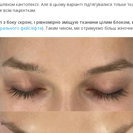
шляхом кантопексії. Але в цьому варіанті підтягувалися тільки т
е всім пацієнткам.
 з боку скроні, і рівномірно зміщую тканини цілим блоком,
рального фейсліфта
). Таким чином, ми отримуємо більш жіночни