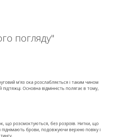
го погляду"
круговий м'яз ока розслабляється і таким чином
й підтяжці. Основна відмінність полягає в тому,
к, що розсмоктуються, без розрізів. Нитки, що
и піднімають брови, подовжуючи верхню повіку і
тингу.