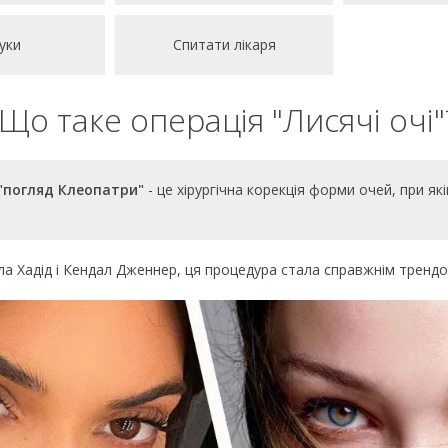
уки
Спитати лікаря
Що таке операція "Лисячі очі"
 "погляд Клеопатри"
- це хірургічна корекція форми очей, при я
 Хадід і Кендал Дженнер, ця процедура стала справжнім трендом 