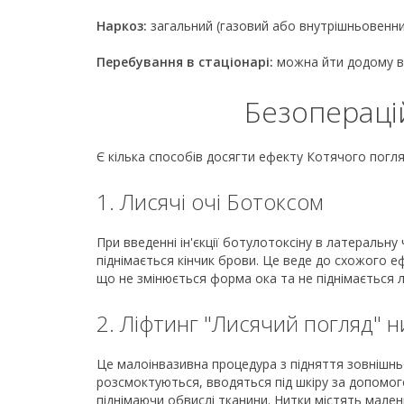
Наркоз:
загальний (газовий або внутрішньовенни
Перебування в стаціонарі:
можна йти додому в
Безопераці
Є кілька способів досягти ефекту Котячого погля
1. Лисячі очі Ботоксом
При введенні ін'єкції ботулотоксіну в латеральну
піднімається кінчик брови. Це веде до схожого еф
що не змінюється форма ока та не піднімається л
2. Ліфтинг "Лисячий погляд" 
Це малоінвазивна процедура з підняття зовнішньо
розсмоктуються, вводяться під шкіру за допомог
піднімаючи обвислі тканини. Нитки містять мален