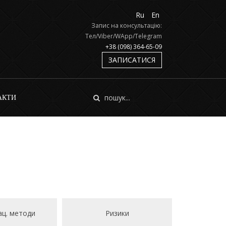
Ru
En
Запис на консультацію:
Тел/Viber/WApp/Telegram
+38 (098) 364-65-09
ЗАПИСАТИСЯ
АКТИ
ац. методи
Ризики