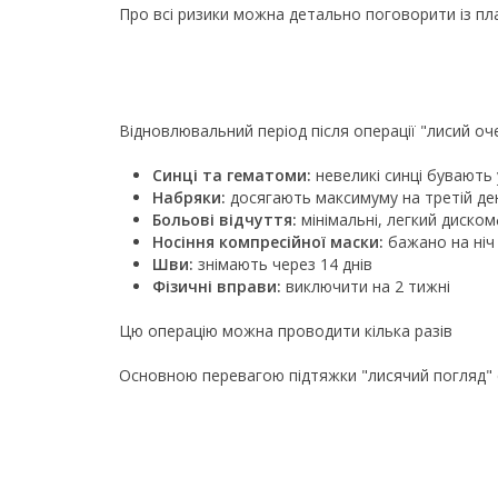
Про всі ризики можна детально поговорити із пла
Відновлювальний період після операції "лисий оч
Синці та гематоми:
невеликі синці бувають 
Набряки:
досягають максимуму на третій де
Больові відчуття:
мінімальні, легкий диском
Носіння компресійної маски:
бажано на ніч
Шви:
знімають через 14 днів
Фізичні вправи:
виключити на 2 тижні
Цю операцію можна проводити кілька разів
Основною перевагою підтяжки "лисячий погляд" є