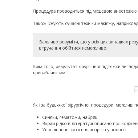
Процедура проводиться під місцевою анестезією т
Також існують сучасні техніки макіяжу, наприкл
Важливо розуміти, що у всіх цих випадках рез
втручання обійтися неможливо.
Крім того, результат хірургічної підтяжки вигляд
привабливішим.
Як і за будь-якої хірургічної процедури, можливі 
Синяки, гематоми, набряк
Вкрай рідко в літературі описано пошкоджен
Уповільнене загоєння розрізів у волоссі