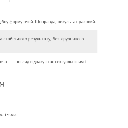
.
дібну форму очей. Щоправда, результат разовий.
 стабільного результату, без хірургічного
івчат — погляд відразу стає сексуальнішим і
я
сті чола.