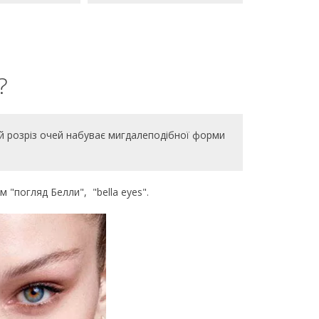
?
кій розріз очей набуває мигдалеподібної форми
"погляд Белли", "bella eyes".