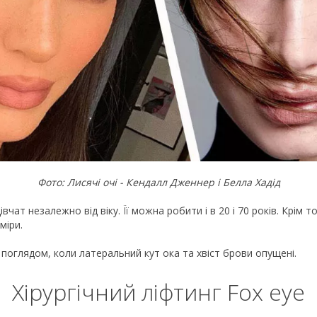
Фото: Лисячі очі - Кендалл Дженнер і Белла Хадід
вчат незалежно від віку. Її можна робити і в 20 і 70 років. Крім т
міри.
 поглядом, коли латеральний кут ока та хвіст брови опущені.
Хірургічний ліфтинг Fox eye