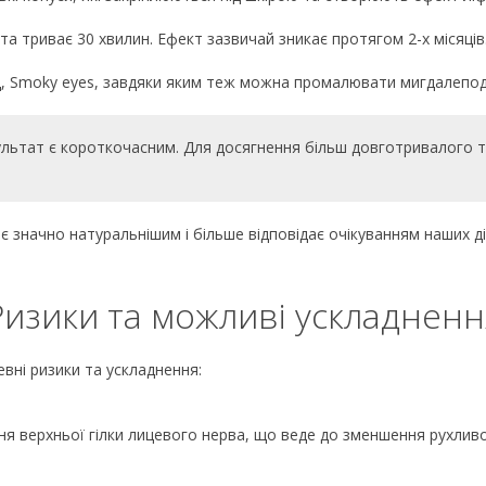
а триває 30 хвилин. Ефект зазвичай зникає протягом 2-х місяців
ад, Smoky eyes, завдяки яким теж можна промалювати мигдалепо
ультат є короткочасним. Для досягнення більш довготривалого та
ає значно натуральнішим і більше відповідає очікуванням наших д
Ризики та можливі ускладненн
певні ризики та ускладнення:
ня верхньої гілки лицевого нерва, що веде до зменшення рухливо