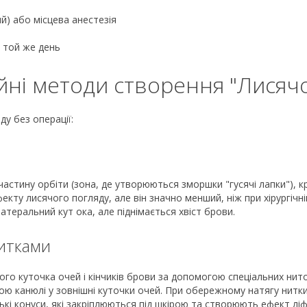
й) або місцева анестезія
 той же день
йні методи створення "Лисячо
ду без операції:
 частину орбіти (зона, де утворюються зморшки "гусячі лапки"), 
екту лисячого погляду, але він значно менший, ніж при хірургічні
атеральний кут ока, але піднімається хвіст брови.
нитками
го куточка очей і кінчиків брови за допомогою спеціальних нито
ою канюлі у зовнішні куточки очей. При обережному натягу нитк
ькі конуси, які закріплюються під шкірою та створюють ефект ліф