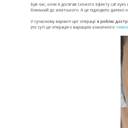
Був час, коли я досягав схожого ефекту cat eyes 
близький до азіатського. А це підходило далеко н
У сучасному варіанті цієї операції
я роблю доступ
(по суті ця операція є варіацією класичного
темпо