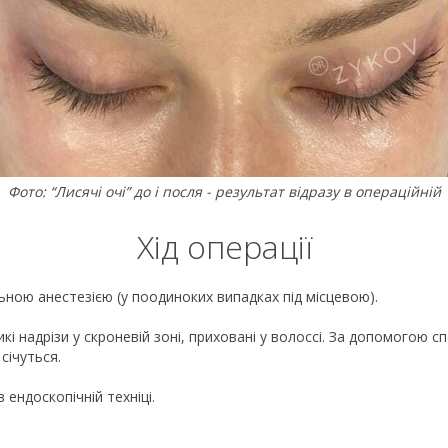
Фото: “Лисячі очі” до і посля - результат відразу в операційній
Хід операції
ьною анестезією (у поодиноких випадках під місцевою).
 надрізи у скроневій зоні, приховані у волоссі. За допомогою сп
січуться.
 ендоскопічній техніці.