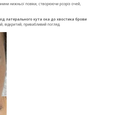
канини нижньої повіки, створюючи розріз очей,
 від латерального кута ока до хвостика брови
й, відкритий, привабливий погляд.