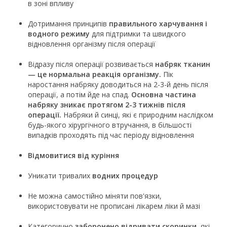
в зоні впливу
Дотримання принципів
правильного харчування і
водного режиму
для підтримки та швидкого
відновлення організму після операції
Відразу після операції розвивається
набряк тканин
— це нормальна реакція організму.
Пік
наростання набряку доводиться на 2-3-й день після
операції, а потім йде на спад.
Основна частина
набряку зникає протягом 2-3 тижнів після
операції.
Набряки й синці, які є природним наслідком
будь-якого хірургічного втручання, в більшості
випадків проходять під час періоду відновлення
Відмовитися від куріння
Уникати тривалих
водних процедур
Не можна самостійно міняти пов'язки,
використовувати не прописані лікарем ліки й мазі
Категорично
заборонено відривати скоринки,
які