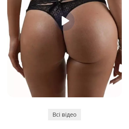
(жирових пасток), очищується та вводиться в
області, де його не вистачає (сідниці, груди).
Всі відео