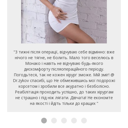
"3 тижні після операції, відчуваю себе відмінно: вже
нічого не тягне, не болить. Мало того веселюсь в
Монако і навіть не відчуваю будь-якого
дискомфорту післяопераційного періоду.
Погодьтеся, так не кожен хірург зможе. Мій зміг! @
Dr.zykov спасибі, що Не обмежившись мої подорожі
корсетом і зробили все акуратно і безболісно.
Реабілітація проходить успішно, до таких хірургам
не страшно і під ніж лягати. Дівчата! Не економте
на якості і йдіть тільки до кращих "