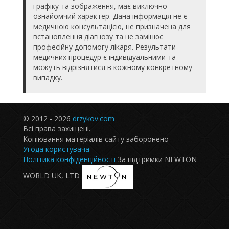
графіку та зображення, має виключно
ознайомчий характер. Дана інформація не є
медичною консультацією, не призначена для
встановлення діагнозу та не замінює
професійну допомогу лікаря. Результати
медичних процедур є індивідуальними та
можуть відрізнятися в кожному конкретному
випадку.
© 2012 - 2026
drzykov.com
Всі права захищені.
Копіювання матеріалів сайту заборонено
Угода користувача
Політика конфіденційності
За підтримки NEWTON
WORLD UK, LTD