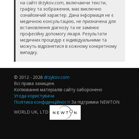
на сайті drzykov.com, включаючи тексти,
графіку та зображення, має виключно
ознайомчий характер. Дана інформація не є
медичною консультацією, не призначена для
встановлення діагнозу та не замінює
професійну допомогу лікаря. Результати
медичних процедур є індивідуальними та
можуть відрізнятися в кожному конкретному
випадку.
© 2012 - 2026
drzykov.com
Всі права захищені.
Копіювання матеріалів сайту заборонено
Угода користувача
Політика конфіденційності
За підтримки NEWTON
WORLD UK, LTD