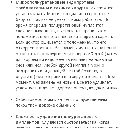
Микрополиуретановые эндопротезы
требовательны к технике хирурга.
Их сложнее
устанавливать. Многие специалисты просто не
берутся, так как не умеют с ними работать. Во
время операции полиуретановый имплантат
сложнее выровнять, выставить в правильное
положение, под него надо делать другой карман.
Если доктор ошибается с положением, то его
откорректировать, без замены импланта на новый,
можно только хирургически в первые 7 дней (затем
для коррекции надо менять имплант на новый за
счет клиники). Любой другой имплант можно
подправить или давящей лентой (если надо
опустить) без операции или хирургически в любой
момент, без замены на новый. Все это удлиняет,
усложняет, и делает дороже операцию для клиники.
Себестоимость имплантов с полиуретановым
покрытием
дороже обычных
Сложность удаления полиуретановых
имплантов.
Случаются обстоятельства, когда
нужно удалить или заменить импланты: осложнения,