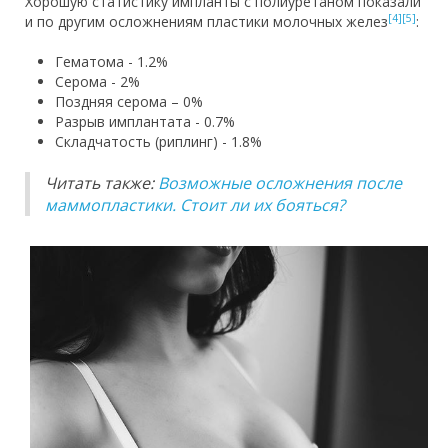
Хорошую статистику импланты с полиуретаном показали
[4]
[5]
и по другим осложнениям пластики молочных желез
:
Гематома - 1.2%
Серома - 2%
Поздняя серома – 0%
Разрыв имплантата - 0.7%
Складчатость (риплинг) - 1.8%
Читать также:
Возможные осложнения после
маммопластики. Стоит ли их бояться?