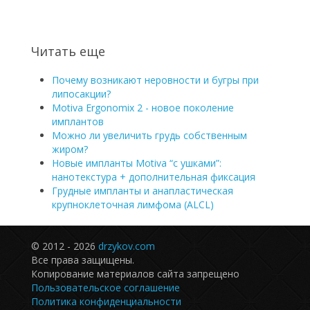
Читать еще
Почему возникают неровности и бугры при
липосакции?
Motiva Ergonomix 2 - новое поколение
имплантов
Можно ли увеличить грудь собственным
жиром?
Новые импланты Motiva “с ушками”:
нанотекстура + дополнительная фиксация
Грудные импланты и анапластическая
крупноклеточная лимфома (ALCL)
© 2012 - 2026
drzykov.com
Все права защищены.
Копирование материалов сайта запрещено
Пользовательское соглашение
Политика конфиденциальности