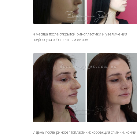
4 месяца после открытой ринопластики и увеличения
подбородка собственным жиром
7 день после риносептопластики: коррекция спинки, кончи