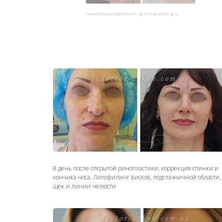
Ринопластика с остеотомией - до и после на 8-й день
8 день после открытой ринопластики, коррекция спинки и
кончика носа. Липофилинг висков, подглазничной области,
щек и линии челюсти