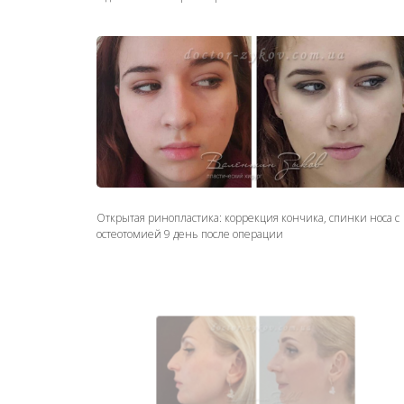
Открытая ринопластика: коррекция кончика, спинки носа с
остеотомией 9 день после операции