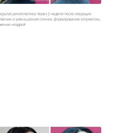
акрытая ринопластика Через 2 недели после операции
ужение и уменьшение спинки, формирование колумеллы,
ужение ноздрей
акрытая ринопластика 7й день