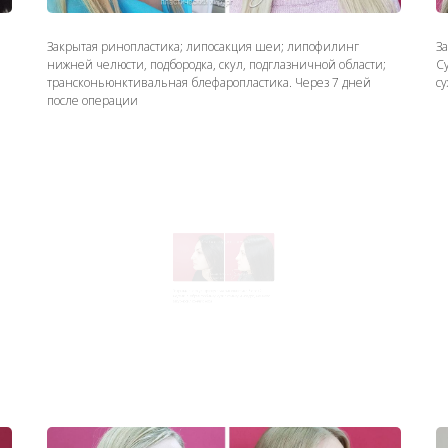
Закрытая ринопластика; липосакция шеи; липофилинг
З
нижней челюсти, подбородка, скул, подглазничной области;
С
трансконьюнктивальная блефаропластика. Через 7 дней
с
после операции
Закрытая пьезо-ультразвуковая ринопластика. Через 2
З
недели. Я убрал горбинку, сузил спинку и ноздри, немного
закурносил кончик носа