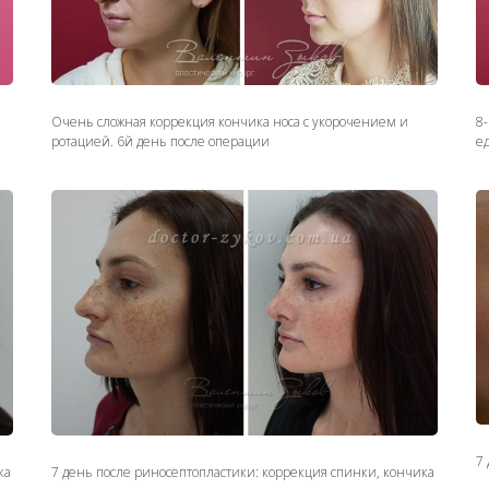
Очень сложная коррекция кончика носа с укорочением и
8
ротацией. 6й день после операции
е
7 
ка
7 день после риносептопластики: коррекция спинки, кончика