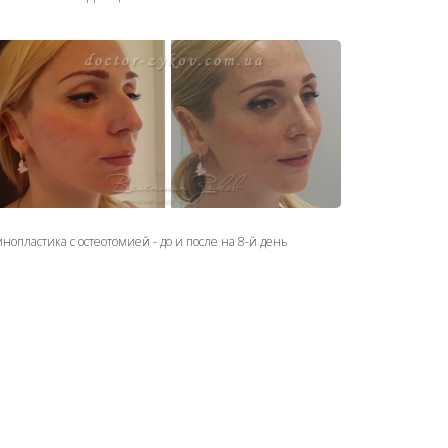
нопластика с остеотомией - до и после на 8-й день