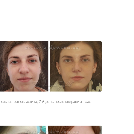
 день после открытой ринопластики, коррекция спинки и
нчика носа. Липофилинг висков, подглазничной области,
ек и линии челюсти
крытая ринопластика, 7-й день после операции - фас