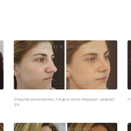
Ринопластика с остеотомией - до и после на 8-й день
8
ко
щ
Открытая ринопластика, 7-й день после операции - разворот
От
3/4