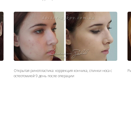
Открытая ринопластика: коррекция кончика, спинки носа с
Ри
остеотомией 9 день после операции