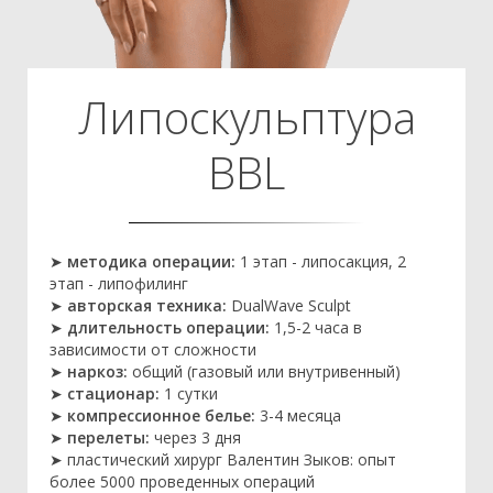
Липоскульптура
BBL
➤
методика операции:
1 этап - липосакция, 2
этап - липофилинг
➤
авторская техника:
DualWave Sculpt
➤
длительность операции:
1,5-2 часа в
зависимости от сложности
➤
наркоз:
общий (газовый или внутривенный)
➤
стационар:
1 сутки
➤
компрессионное белье:
3-4 месяца
➤
перелеты:
через 3 дня
➤ пластический хирург Валентин Зыков: опыт
более 5000 проведенных операций