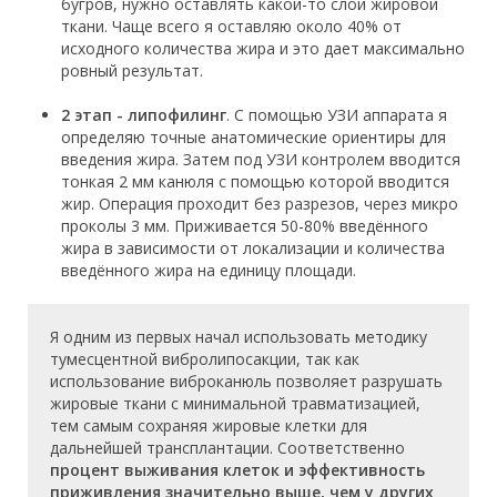
бугров, нужно оставлять какой-то слой жировой
ткани. Чаще всего я оставляю около 40% от
исходного количества жира и это дает максимально
ровный результат.
2 этап - липофилинг
. С помощью УЗИ аппарата я
определяю точные анатомические ориентиры для
введения жира. Затем под УЗИ контролем вводится
тонкая 2 мм канюля с помощью которой вводится
жир. Операция проходит без разрезов, через микро
проколы 3 мм. Приживается 50-80% введённого
жира в зависимости от локализации и количества
введённого жира на единицу площади.
Я одним из первых начал использовать методику
тумесцентной вибролипосакции, так как
использование виброканюль позволяет разрушать
жировые ткани с минимальной травматизацией,
тем самым сохраняя жировые клетки для
дальнейшей трансплантации. Соответственно
процент выживания клеток и эффективность
приживления значительно выше, чем у других