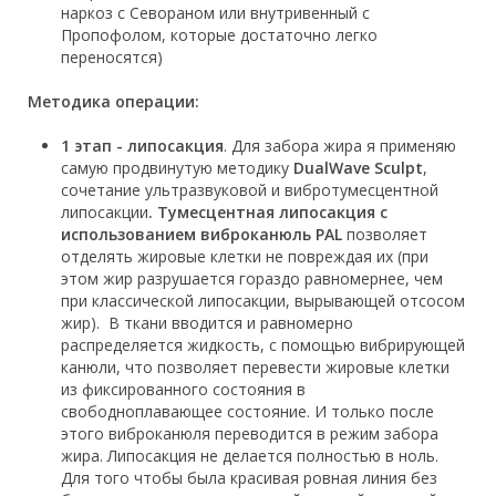
наркоз с Севораном или внутривенный с
Пропофолом, которые достаточно легко
переносятся)
Методика операции:
1 этап - липосакция
. Для забора жира я применяю
самую продвинутую методику
DualWave Sculpt
,
сочетание ультразвуковой и вибротумесцентной
липосакции
. Т
умесцентная липосакция с
использованием виброканюль PAL
позволяет
отделять жировые клетки не повреждая их (при
этом жир разрушается гораздо равномернее, чем
при классической липосакции, вырывающей отсосом
жир). В ткани вводится и равномерно
распределяется жидкость, с помощью вибрирующей
канюли, что позволяет перевести жировые клетки
из фиксированного состояния в
свободноплавающее состояние. И только после
этого виброканюля переводится в режим забора
жира. Липосакция не делается полностью в ноль.
Для того чтобы была красивая ровная линия без