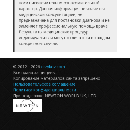
носит исключительно ознакомительный
характер. Данная информация не является
медицинской консультацией, не
предназначена для постановки диагноза и не
заменяет профессиональную помощь врача.
Результаты медицинских процедур
индивидуальны и могут отличаться в каждом
конкретном случае.
© 2012 - 2026
drzykov.com
Все права защищены.
Копирование материалов сайта запрещено
Пользовательское соглашение
Политика конфиденциальности
При поддержке NEWTON WORLD UK, LTD