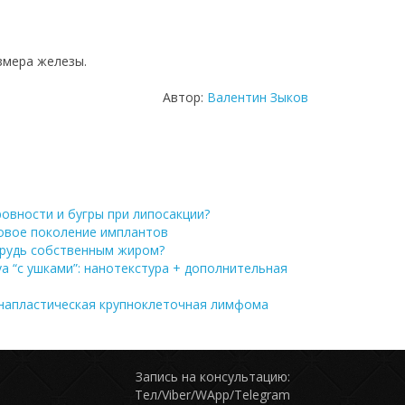
змера железы.
Автор:
Валентин Зыков
овности и бугры при липосакции?
новое поколение имплантов
грудь собственным жиром?
a “с ушками”: нанотекстура + дополнительная
напластическая крупноклеточная лимфома
Запись на консультацию:
Тел/Viber/WApp/Telegram