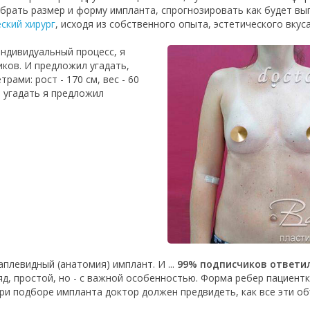
обрать размер и форму импланта, спрогнозировать как будет выг
ский хирург
, исходя из собственного опыта, эстетического вкус
ндивидуальный процесс, я
иков. И предложил угадать,
рами: рост - 170 см, вес - 60
е угадать я предложил
аплевидный (анатомия) имплант. И ...
99% подписчиков ответи
ляд, простой, но - с важной особенностью. Форма ребер пациен
ри подборе импланта доктор должен предвидеть, как все эти об