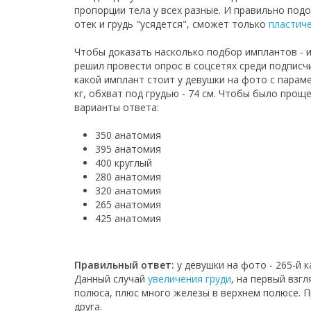
пропорции тела у всех разные. И правильно под
отек и грудь "усядется", сможет только
пластиче
Чтобы доказать насколько подбор имплантов - и
решил провести опрос в соцсетях среди подписч
какой имплант стоит у девушки на фото с парамет
кг, обхват под грудью - 74 см. Чтобы было прощ
варианты ответа:
350 анатомия
395 анатомия
400 круглый
280 анатомия
320 анатомия
265 анатомия
425 анатомия
Правильный ответ:
у девушки на фото - 265-й к
Данный случай
увеличения груди
, на первый взг
полюса, плюс много железы в верхнем полюсе. П
друга.