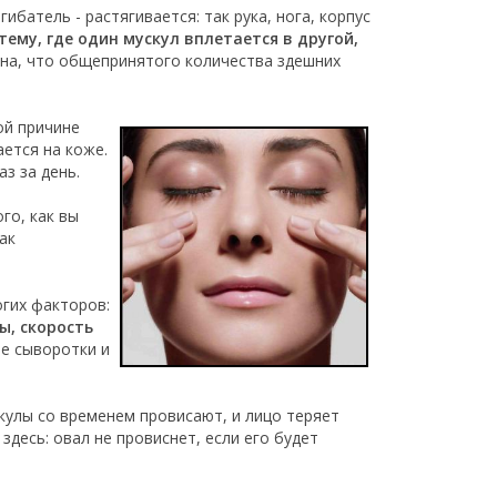
батель - растягивается: так рука, нога, корпус
ему, где один мускул вплетается в другой,
ена, что общепринятого количества здешних
ой причине
ется на коже.
з за день.
го, как вы
ак
огих факторов:
ы, скорость
е сыворотки и
кулы со временем провисают, и лицо теряет
здесь: овал не провиснет, если его будет