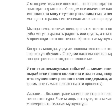
С мышцами тела все понятно — они приводят скел
приходят в движение. С лицом все иначе: там к
его волокна могут тут же расслаиваться и н
мышц нет: в разных источниках их число варьируе
Мышцы тела, включая шею, крепятся только к кос
губы могут выражать радость или грусть, а спи
А происходит это постоянно. Крохотные мускулы 
Когда вы молоды, упругие волокна эластина и к
широко улыбнулись. С годами накапливается стар
возвращается в исходное положение.
Итог этих неминуемых событий — мимическ
выработки нового коллагена и эластина, ско
отшелушивания рогового слоя эпидермиса, а
кремы очень мало влияют на эти процессы).
Дальше — больше: гравитационное старение лица
четкие контуры. Если мышцы в тонусе, то эта ча
формировать сильная мускулатура.