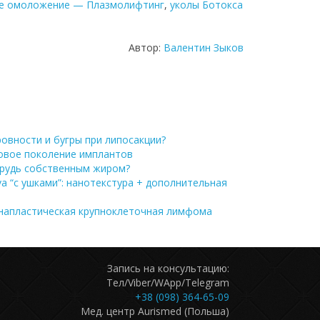
е омоложение — Плазмолифтинг
,
уколы Ботокса
Автор:
Валентин Зыков
овности и бугры при липосакции?
новое поколение имплантов
грудь собственным жиром?
a “с ушками”: нанотекстура + дополнительная
напластическая крупноклеточная лимфома
Запись на консультацию:
Тел/Viber/WApp/Telegram
+38 (098) 364-65-09
Мед. центр Aurismed (Польша)