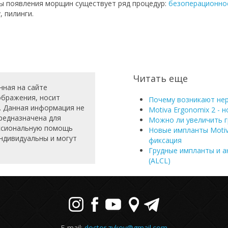
ы появления морщин существует ряд процедур:
безоперационно
у,
пилинги.
Читать еще
нная на сайте
зображения, носит
Почему возникают нер
. Данная информация не
Motiva Ergonomix 2 - 
редназначена для
Можно ли увеличить 
ессиональную помощь
Новые импланты Motiv
индивидуальны и могут
фиксация
Грудные импланты и а
(ALCL)
E-mail:
doctor.zykov@gmail.com