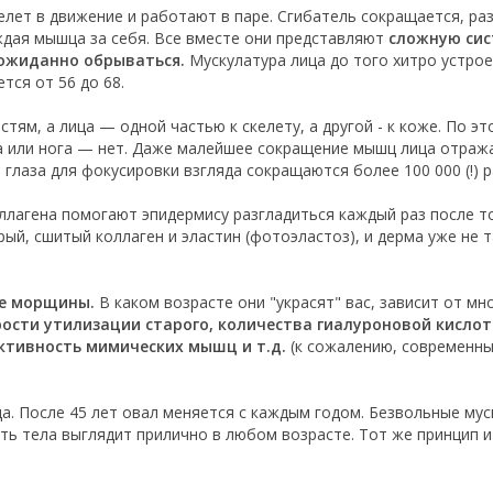
ет в движение и работают в паре. Сгибатель сокращается, разги
аждая мышца за себя. Все вместе они представляют
сложную сист
еожиданно обрываться.
Мускулатура лица до того хитро устро
тся от 56 до 68.
тям, а лица — одной частью к скелету, а другой - к коже. По эт
на или нога — нет. Даже малейшее сокращение мышц лица отража
глаза для фокусировки взгляда сокращаются более 100 000 (!) ра
оллагена помогают эпидермису разгладиться каждый раз после то
ый, сшитый коллаген и эластин (фотоэластоз), и дерма уже не т
ие морщины.
В каком возрасте они "украсят" вас, зависит от мн
рости утилизации старого, количества гиалуроновой кислот
ктивность мимических мышц и т.д.
(к сожалению, современны
. После 45 лет овал меняется с каждым годом. Безвольные мус
сть тела выглядит прилично в любом возрасте. Тот же принцип и 