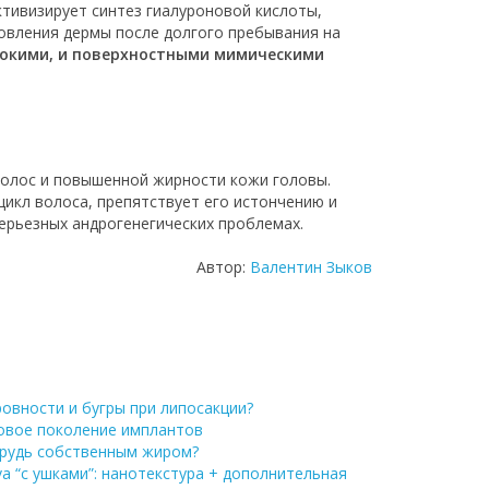
ктивизирует синтез гиалуроновой кислоты,
новления дермы после долгого пребывания на
бокими, и поверхностными мимическими
 волос и повышенной жирности кожи головы.
цикл волоса, препятствует его истончению и
ерьезных андрогенегических проблемах.
Автор:
Валентин Зыков
овности и бугры при липосакции?
новое поколение имплантов
грудь собственным жиром?
a “с ушками”: нанотекстура + дополнительная