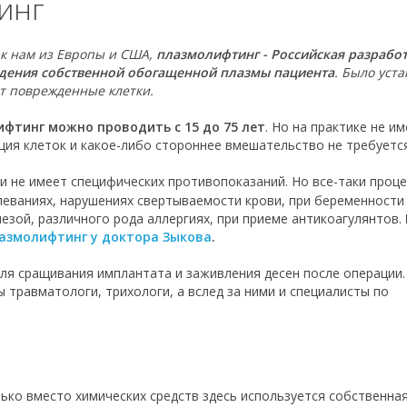
инг
 к нам из Европы и США,
плазмолифтинг - Российская разработ
дения собственной обогащенной плазмы пациента
. Было уст
т поврежденные клетки.
фтинг можно проводить с 15 до 75 лет
. Но на практике не и
ция клеток и какое-либо стороннее вмешательство не требуется
и не имеет специфических противопоказаний. Но все-таки проце
леваниях, нарушениях свертываемости крови, при беременности
езой, различного рода аллергиях, при приеме антикоагулянтов.
азмолифтинг у доктора Зыкова
.
ля сращивания имплантата и заживления десен после операции.
 травматологи, трихологи, а вслед за ними и специалисты по
лько вместо химических средств здесь используется собственна