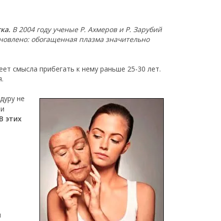
ка.
В 2004 году ученые Р. Ахмеров и Р. Зарубий
ановлено: обогащенная плазма значительно
меет смысла прибегать к нему раньше 25-30 лет.
.
дуру не
 и
В этих
я