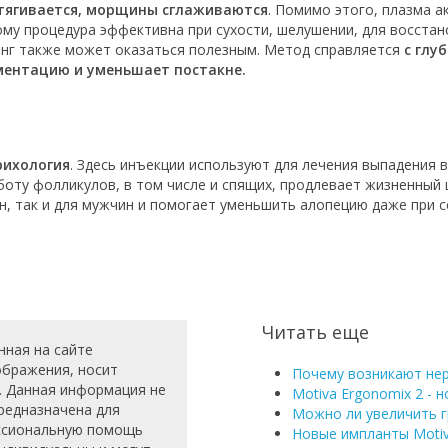
тягивается, морщины сглаживаются
. Помимо этого, плазма а
ому процедура эффективна при сухости, шелушении, для восста
нг также может оказаться полезным. Метод справляется
с глу
ментацию и уменьшает постакне.
рихология
. Здесь инъекции используют для лечения выпадения
оту фолликулов, в том числе и спящих, продлевает жизненный 
, так и для мужчин и помогает уменьшить алопецию даже при с
Читать еще
нная на сайте
зображения, носит
Почему возникают нер
. Данная информация не
Motiva Ergonomix 2 - 
редназначена для
Можно ли увеличить 
ессиональную помощь
Новые импланты Motiv