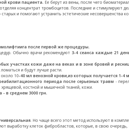
ной крови пациента.
Ее берут из вены, после чего биоматериа
 отделяя концентрат тромбоцитов. Последние и стимулируют де
ю старых и помогают устранить эстетические несовершенства к
змолифтиига после первой же процедуры.
оцедур. Обычно врачи рекомендуют
3-4 сеанса каждые 21 ден
бых участках кожи даже на веках и в зоне бровей и ресниц
 ломаться и будут лучше расти.
 около 10
-40 мл венозной крови,из которых получается 1-4
реабилитационного периода после серьезных травм
- пере
 хрящевой, костной и мышечной тканей, кожи.
- в среднем 3000 грн.
универсальная
. Но чаще всего этот метод используют в компл
уют выработку клеток фибробластов, которые, в свою очередь,